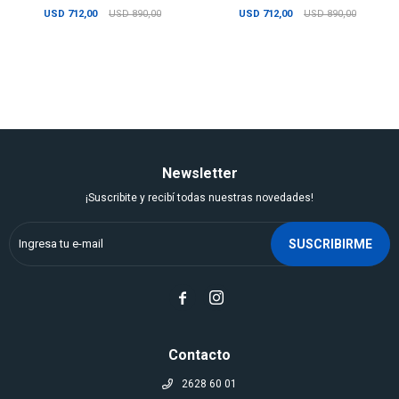
USD
712,00
USD
890,00
USD
712,00
USD
890,00
Newsletter
¡Suscribite y recibí todas nuestras novedades!
SUSCRIBIRME


Contacto
2628 60 01