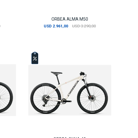
ORBEA ALMA M50
0
USD
2.961,00
USD
3.290,00