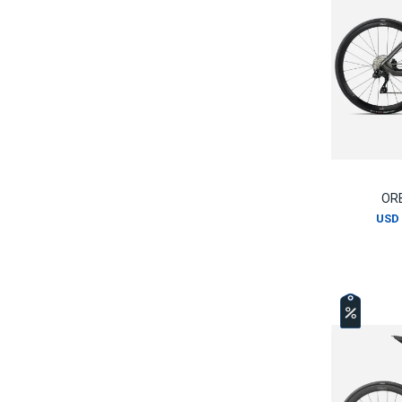
OR
USD