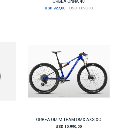
ORBEA ONNA 40
USD
927,00
USD
1.090,00
ORBEA OIZ M TEAM OMX AXS XO
0
USD
10.990,00