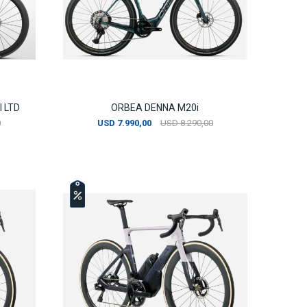
 LTD
ORBEA DENNA M20i
0
USD
7.990,00
USD
8.290,00