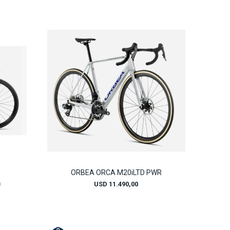
ORBEA ORCA M20iLTD PWR
0
USD
11.490,00