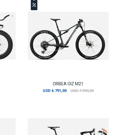
ORBEA OIZ M21
USD
6.791,00
USD
7.990,00