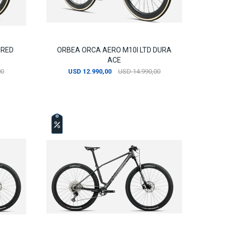
 RED
ORBEA ORCA AERO M10I LTD DURA
ACE
00
USD
12.990,00
USD
14.990,00