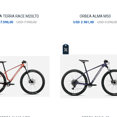
A TERRA RACE M20LTD
ORBEA ALMA M50
7.590,00
USD
7.990,00
USD
2.961,00
USD
3.290,0