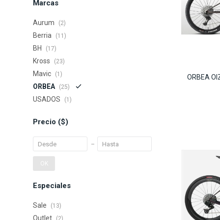
Marcas
Aurum
(2)
Berria
(11)
BH
(17)
Kross
(23)
Mavic
(1)
ORBEA OI
ORBEA
(25)
USADOS
(1)
Precio
($)
OK
Especiales
Sale
(13)
Outlet
(2)