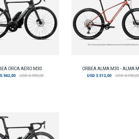
BEA ORCA AERO M30
ORBEA ALMA M30 - ALMA 
5.942,00
USD
6.990,00
USD
3.512,00
USD
4.390,0