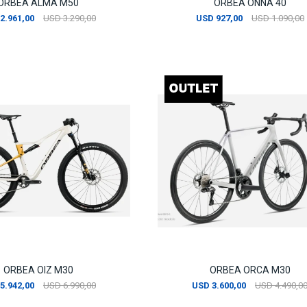
ORBEA ALMA M50
ORBEA ONNA 40
2.961,00
USD
3.290,00
USD
927,00
USD
1.090,00
ORBEA OIZ M30
ORBEA ORCA M30
5.942,00
USD
6.990,00
USD
3.600,00
USD
4.490,0