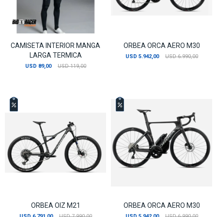
CAMISETA INTERIOR MANGA
ORBEA ORCA AERO M30
LARGA TERMICA
USD
5.942,00
USD
6.990,00
USD
89,00
USD
119,00
ORBEA OIZ M21
ORBEA ORCA AERO M30
USD
6.791,00
USD
7.990,00
USD
5.942,00
USD
6.990,00