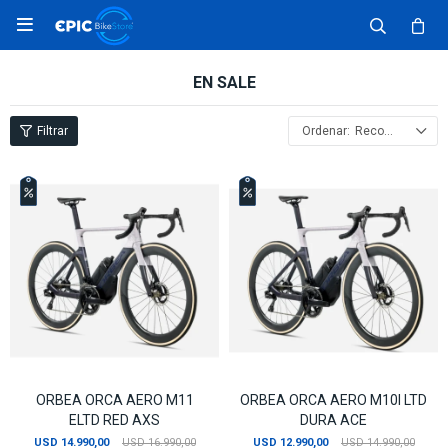

EN SALE
Recomendados
ORBEA ORCA AERO M11
ORBEA ORCA AERO M10I LTD
ELTD RED AXS
DURA ACE
USD
14.990,00
USD
16.990,00
USD
12.990,00
USD
14.990,00