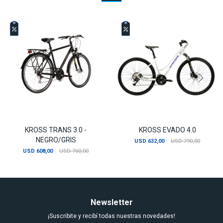
KROSS TRANS 3.0 -
KROSS EVADO 4.0
NEGRO/GRIS
USD
632,00
USD
790,00
USD
608,00
USD
760,00
Newsletter
¡Suscribite y recibí todas nuestras novedades!