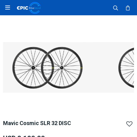

Mavic Cosmic SLR 32 DISC