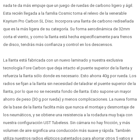
nada te da más empuje que un juego de ruedas de carbono ligero y ágil.
Esta recién llegada a la familia Cosmic toma el relevo de la venerable
Ksyrium Pro Carbon SL Disc. Incorpora una llanta de carbono rediseñada
que es la más ligera de su categoría. Su forma aerodinámica de 32mm
corta el viento, y como la llanta está hecha específicamente para frenos
de disco, tendrás más confianza y control en los descensos.
La llanta está fabricada con un nuevo laminado y nuestra exclusiva
tecnología Fore Carbon que deja intacto el puente superior de la llanta y
refuerza la llanta sólo donde es necesario. Esto ahorra 40g por rueda. Los
radios se fijan a la llanta sin necesidad de taladrar el puente superior de la
llanta, por lo que no se necesita fondo de llanta. Esto supone un mayor
ahorro de peso (30 g por rueda) y menos complicaciones. La nueva forma
de la base de la llanta facilita más que nunca el montaje y desmontaje de
los neumáticos, y se obtiene una resistencia a la rodadura muy baja con
nuestra configuración UST Tubeless. Sin cámara no hay fricción, y más
volumen de aire significa una conducción más suave y rápida. También
utiliza nuestros radios elípticos patentados para ahorrar otros 5 vatios y