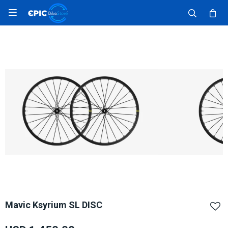

Mavic Ksyrium SL DISC