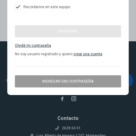
Recordarme en este equipo.
INGRESAR
Olvidé mi contraseña
No soy usuario registrado y quiero
crear una cuenta
.
Newsletter
¡Suscribite y recibí todas nuestras novedades!
SUSCRIBIRME
INGRESAR SIN CONTRASEÑA


Contacto
2628 60 01
Luis Alberto de Herrera 1247, Montevideo