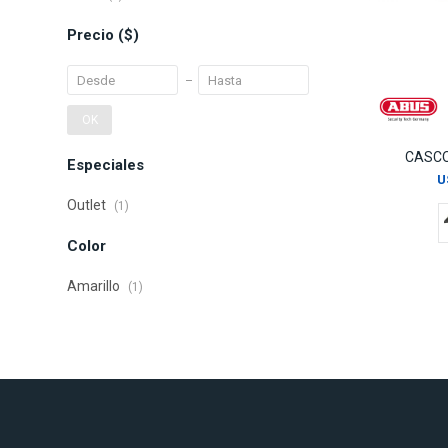
Precio
($)
OK
CASCO
Especiales
U
Outlet
(1)
Color
Amarillo
(1)