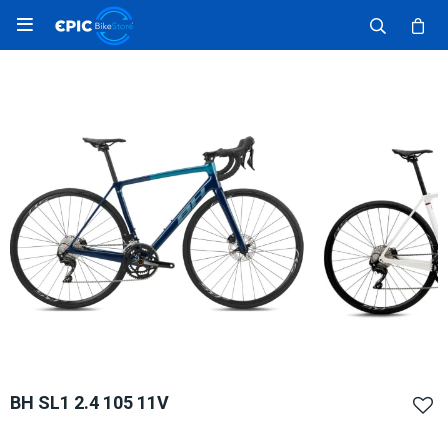

BH SL1 2.4 105 11V