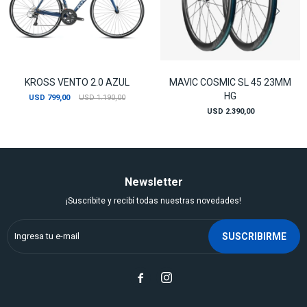
KROSS VENTO 2.0 AZUL
MAVIC COSMIC SL 45 23MM
HG
USD
799,00
USD
1.190,00
USD
2.390,00
Newsletter
¡Suscribite y recibí todas nuestras novedades!
SUSCRIBIRME

