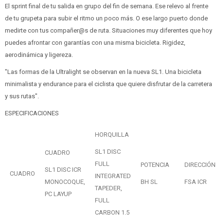
El sprint final de tu salida en grupo del fin de semana. Ese relevo al frente
de tu grupeta para subir el ritmo un poco más. O ese largo puerto donde
medirte con tus compañer@s de ruta. Situaciones muy diferentes que hoy
puedes afrontar con garantías con una misma bicicleta. Rigidez,
aerodinámica y ligereza.
"Las formas de la Ultralight se observan en la nueva SL1. Una bicicleta
minimalista y endurance para el ciclista que quiere disfrutar de la carretera
y sus rutas".
ESPECIFICACIONES
HORQUILLA
SL1 DISC
CUADRO
FULL
POTENCIA
DIRECCIÓN
SL1 DISC ICR
CUADRO
INTEGRATED
MONOCOQUE,
BH SL
FSA ICR
TAPEDER,
PC LAYUP
FULL
CARBON 1.5