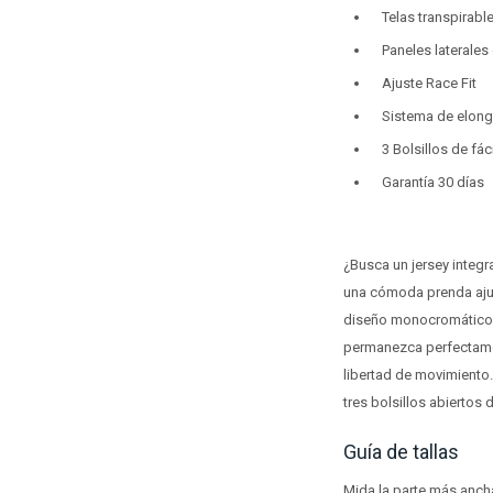
Telas transpirabl
Paneles laterales 
Ajuste Race Fit
Sistema de elong
3 Bolsillos de fá
Garantía 30 días
¿Busca un jersey integr
una cómoda prenda ajust
diseño monocromático; d
permanezca perfectament
libertad de movimiento. 
tres bolsillos abiertos 
Guía de tallas
Mida la parte más anch