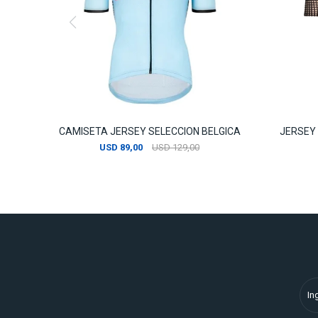
CAMISETA JERSEY SELECCION BELGICA
JERSEY
USD
89,00
USD
129,00