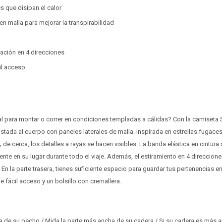
es que disipan el calor
en malla para mejorar la transpirabilidad
ación en 4 direcciones
cil acceso
al para montar o correr en condiciones templadas a cálidas? Con la camiseta S
ada al cuerpo con paneles laterales de malla. Inspirada en estrellas fugaces
e cerca, los detalles a rayas se hacen visibles. La banda elástica en cintura
e en su lugar durante todo el viaje. Además, el estiramiento en 4 direccione
En la parte trasera, tienes suficiente espacio para guardar tus pertenencias en 
de fácil acceso y un bolsillo con cremallera.
a de su pecho / Mida la parte más ancha de su cadera / Si su cadera es más 