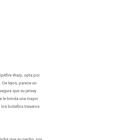
pitfire Warp, opta por
. De lejos, parece un
 segura que su jersey
s le brinda una mayor
los bolsillos traseros:
ancha que su pecho, por