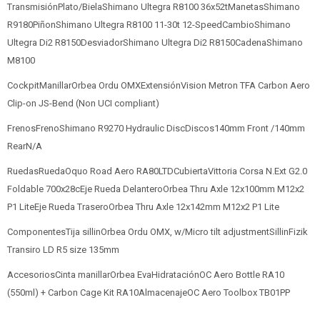
TransmisiónPlato/BielaShimano Ultegra R8100 36x52tManetasShimano
R9180PiñonShimano Ultegra R8100 11-30t 12-SpeedCambioShimano
Ultegra Di2 R8150DesviadorShimano Ultegra Di2 R8150CadenaShimano
M8100
CockpitManillarOrbea Ordu OMXExtensiónVision Metron TFA Carbon Aero
Clip-on JS-Bend (Non UCI compliant)
FrenosFrenoShimano R9270 Hydraulic DiscDiscos140mm Front /140mm
RearN/A
RuedasRuedaOquo Road Aero RA80LTDCubiertaVittoria Corsa N.Ext G2.0
Foldable 700x28cEje Rueda DelanteroOrbea Thru Axle 12x100mm M12x2
P1 LiteEje Rueda TraseroOrbea Thru Axle 12x142mm M12x2 P1 Lite
ComponentesTija sillinOrbea Ordu OMX, w/Micro tilt adjustmentSillinFizik
Transiro LD R5 size 135mm
AccesoriosCinta manillarOrbea EvaHidrataciónOC Aero Bottle RA10
(550ml) + Carbon Cage Kit RA10AlmacenajeOC Aero Toolbox TB01PP