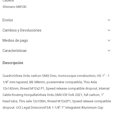
Cadena
Shimano M8100
Envíos
Cambios y Devoluciones
Medios de pago
Características
Descripción
CuadroOrbea Ordu carbon OMX Disc, monocoque construction, HS 1" - 1
1/8" mini tapered, BB 386mm, powermeter compatible, Thru Axle
12x142mm, thread M12x2 P1, Speed release compatible dropout, Internal
Cable Routing.HorquillaOrbea Ordu OMX ICR fork 2021, full carbon, 1"
head tube, Thru axle 12x100m, thread M12x2P1, Speed release compatible
dropout. UCI Legal.DireccionFSA 1-1/8"-1" Integrated Aluminium Cup