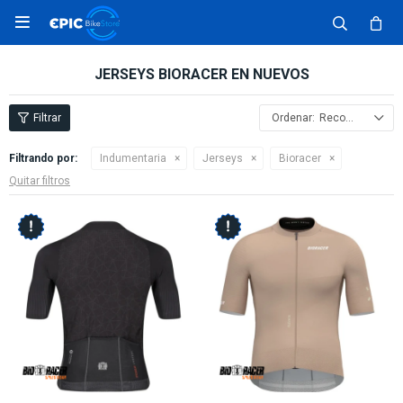

JERSEYS BIORACER EN NUEVOS
Recomendados
Filtrando por:
Indumentaria
Jerseys
Bioracer
Quitar filtros