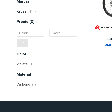
Marcas
Kross
(1)
Precio
($)
KR
OK
USD
Color
Violeta
(1)
Material
Carbono
(1)