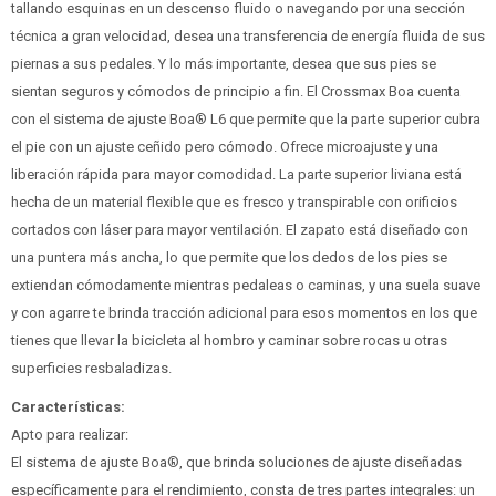
tallando esquinas en un descenso fluido o navegando por una sección
técnica a gran velocidad, desea una transferencia de energía fluida de sus
piernas a sus pedales. Y lo más importante, desea que sus pies se
sientan seguros y cómodos de principio a fin. El Crossmax Boa cuenta
con el sistema de ajuste Boa® L6 que permite que la parte superior cubra
el pie con un ajuste ceñido pero cómodo. Ofrece microajuste y una
liberación rápida para mayor comodidad. La parte superior liviana está
hecha de un material flexible que es fresco y transpirable con orificios
cortados con láser para mayor ventilación. El zapato está diseñado con
una puntera más ancha, lo que permite que los dedos de los pies se
extiendan cómodamente mientras pedaleas o caminas, y una suela suave
y con agarre te brinda tracción adicional para esos momentos en los que
tienes que llevar la bicicleta al hombro y caminar sobre rocas u otras
superficies resbaladizas.
Características:
Apto para realizar:
El sistema de ajuste Boa®, que brinda soluciones de ajuste diseñadas
específicamente para el rendimiento, consta de tres partes integrales: un