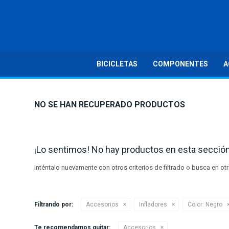
BICICLETAS
COMPONENTES
A
NO SE HAN RECUPERADO PRODUCTOS
¡Lo sentimos! No hay productos en esta sección
Inténtalo nuevamente con otros criterios de filtrado o busca en o
Filtrando por:
Accesorios
Infladores
Color:
Negro
Te recomendamos quitar:
Accesorios