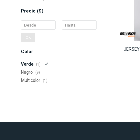
Precio
($)
OK
JERSEY
Color
Verde
(1)
Negro
(9)
Multicolor
(1)