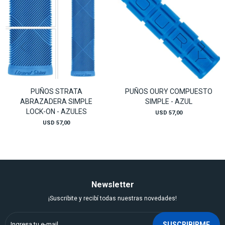
PUÑOS STRATA
PUÑOS OURY COMPUESTO
ABRAZADERA SIMPLE
SIMPLE - AZUL
LOCK-ON - AZULES
USD
57,00
USD
57,00
Newsletter
¡Suscribite y recibí todas nuestras novedades!
SUSCRIBIRME