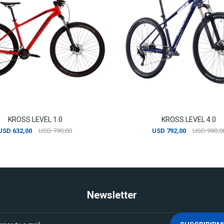
KROSS LEVEL 1.0
KROSS LEVEL 4.0
USD
632,00
USD
790,00
USD
792,00
USD
990,0
Newsletter