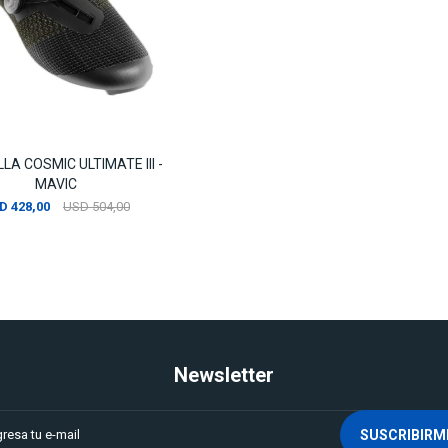
LA COSMIC ULTIMATE III -
MAVIC
D
428,00
USD
504,00
Newsletter
SUSCRIBIRM